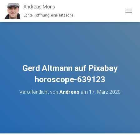
Andreas Mons
Echte Hoffnung, eine Tatsache
N
A
V
I
G
A
T
I
O
Gerd Altmann auf Pixabay
N
U
horoscope-639123
M
S
Veröffentlicht von
Andreas
am
17. März 2020
C
H
A
L
T
E
N