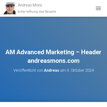
Andreas Mons
Echte Hoffnung, eine Tatsache
N
A
V
I
G
A
T
I
O
AM Advanced Marketing – Header
N
U
andreasmons.com
M
S
Veröffentlicht von
Andreas
am
4. Oktober 2024
C
H
A
L
T
E
N