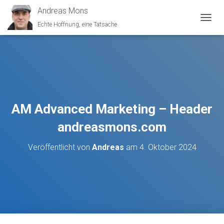
Andreas Mons
Echte Hoffnung, eine Tatsache
N
A
V
I
G
A
T
I
O
AM Advanced Marketing – Header
N
U
andreasmons.com
M
S
Veröffentlicht von
Andreas
am
4. Oktober 2024
C
H
A
L
T
E
N