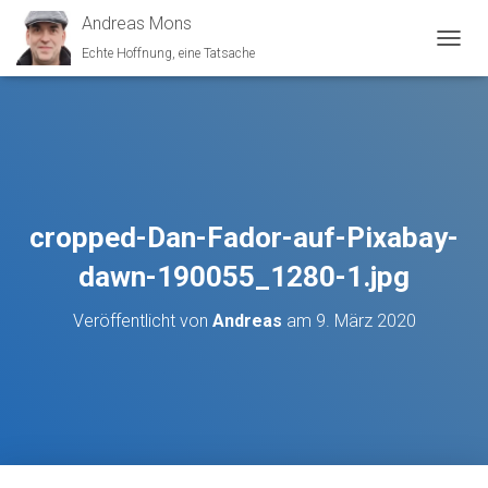
Andreas Mons
Echte Hoffnung, eine Tatsache
N
A
V
I
G
A
T
I
O
cropped-Dan-Fador-auf-Pixabay-
N
U
dawn-190055_1280-1.jpg
M
S
Veröffentlicht von
Andreas
am
9. März 2020
C
H
A
L
T
E
N